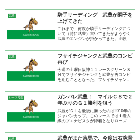
ースを見たが直線で右鞭を使うと馬が外
によれて後ろにいたシンボリバスティア
の進路をカット。鞍上の蛯名正義が手綱
騎手リーディング 武豊が調子を
武豊
を引っ張って立ち上がるほど...
上げてきた
これまで、何度か騎手リーディングにつ
いて（特に武豊）書いてきたがようやく
武豊のエンジンが掛かってきた。比較し
やすいところで５月２０日までの成績を
集計した『 武豊の不振をデータで検証』
と先週までの集計結果を比較してみた。
フサイチジャンクと武豊のコンビ
武豊
すると、５月２０日以降...
再び
今週の土曜日阪神１１レースグリーンＳ
Ｈでフサイチジャンクと武豊が再コンビ
を組むこととなった。フサイチジャンク
と言えばセレクトセールで当時の最高落
札額となる３億３千万円で落札され話題
になった馬。どこの厩舎に預けるかも話
ガンバレ武豊！ マイルＣＳで２
レース考査
題になり手を挙げたのが若...
年ぶりのＧ１勝利を狙う
武豊がＧⅠを最後に勝ったのは2010年の
ジャパンカップ。このレースでは１着入
線のブエナビスタが降着となりローズキ
ングダムが繰り上がりの１着となった。
この事が引き金になったのか社台グルー
プは武豊と距離をおくようになった。
武豊がまた落馬で、今度は右腕骨
武豊