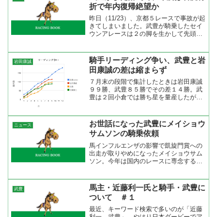
武豊は2009年まで...
折で年内復帰絶望か
昨日（11/23）、京都５レースで事故が起
きてしまいました。武豊が騎乗したセイ
ウンアレースは２の脚を生かして先頭
に。快調に飛ばしていたけど３コーナー
にさしかかるところで馬が骨折したのか
走りがおかしくなって武豊は前に投げ出
騎手リーディング争い、武豊と岩
岩田康誠
されるように落馬。先...
田康誠の差は縮まらず
７月末の段階で集計したときは岩田康誠
９９勝、武豊８５勝でその差１４勝。武
豊は２回小倉では勝ち星を量産したが３
回小倉ではフランス遠征と馬インフルエ
ンザで開催２日間がつぶれたために思っ
たほど伸びなかった。岩田康誠も上位騎
お世話になった武豊にメイショウ
ニュース
手が揃った１回札幌ではそ...
サムソンの騎乗依頼
馬インフルエンザの影響で凱旋門賞への
出走が取りやめになったメイショウサム
ソン。今年は国内のレースに専念するこ
とになったが、その鞍上が武豊に決まっ
た。これは、松本好雄オーナーが決めた
ことで凱旋門賞に出走するための準備で
馬主・近藤利一氏と騎手・武豊に
武豊
武豊に尽力を尽くしてもら...
ついて ＃１
最近、キーワード検索で多いのが「近藤
利一 武豊」。やはり日本ダービーでア