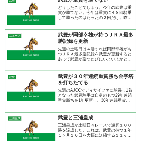
武豊
１０００勝目は父・武邦彦...
どうしたことでしょう。今年の武豊は重
賞が勝てない。今年は重賞に４８回騎乗
して勝ったのはたったの２回だけ。昨年
は１５勝（うちＧ１は３勝）しているだ
けに今年は不振と言っていいでしょう。
しかも、特別レースでも勝ってない。レ
武豊が岡部幸雄が持つＪＲＡ最多
ニュース
ース番号で集計したところ...
勝記録を更新
先週の土曜日は４勝すれば岡部幸雄がも
つＪＲＡ最多勝記録を武豊が更新すると
あって武豊が勝つたびにいよいよかとい
う雰囲気になっていた。１０レースが終
わった段階で２９４２勝。１１レースは
トラベルシチーで先手を取ってそのまま
武豊が３０年連続重賞勝ち金字塔
武豊
の逃げ切り。そして、１２...
を打ちたてる
先週のAJCCでディサイファに騎乗し1着
となった武豊騎手は自身のもつ29年連続
重賞勝ちを1年更新し、30年連続重賞勝
ちの金字塔を打ちたてた。 デビューし
た年から重賞を勝ち続けて30年。度重な
る怪我や不振な時期もあったが30年間乗
武豊と三浦皇成
三浦皇成
り続けて重賞...
三浦皇成が土曜日４レースで通算１００
勝を達成した。これは、武豊の持つ１年
１ヶ月１６日を大幅に短縮する１１ヶ月
７日でＪＲＡ最速の１００勝達成となっ