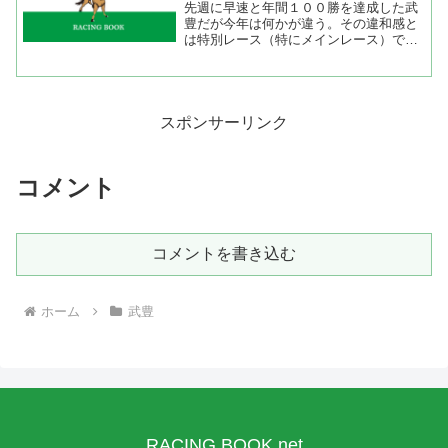
先週に早速と年間１００勝を達成した武
豊だが今年は何かが違う。その違和感と
は特別レース（特にメインレース）で勝
っていないような気がしている。そこ
で、今年の成績を集計してみると１０、
１１、１２レースでの成績が悪い。特に
１０、１１レースでは勝率１...
スポンサーリンク
コメント
コメントを書き込む
ホーム
武豊
RACING BOOK.net