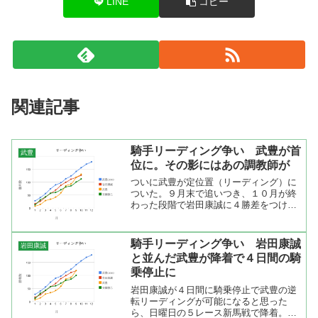
LINE
コピー
関連記事
騎手リーディング争い 武豊が首
武豊
位に。その影にはあの調教師が
ついに武豊が定位置（リーディング）に
ついた。９月末で追いつき、１０月が終
わった段階で岩田康誠に４勝差をつけ
た。とくに凄かったのが９月に月間２５
勝を上げたこと。これは、２ヶ月分の勝
利数ですよ。１０月は１２勝なので９月
騎手リーディング争い 岩田康誠
岩田康誠
が如何に勝ち過ぎたか分かる...
と並んだ武豊が降着で４日間の騎
乗停止に
岩田康誠が４日間に騎乗停止で武豊の逆
転リーディングが可能になると思った
ら、日曜日の５レース新馬戦で降着。レ