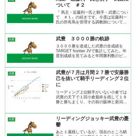
ろそろと思っていたが、日...
ついて ＃２
『 馬主・近藤利一氏と騎手・武豊につい
て ＃１』の続きです。今度は近藤利一
氏の所有馬を管理する調教師について調
べてみた。データは現役馬の管理厩舎一
覧と騎手データを調べたときと同じよう
に期間別で３つのデータを出してみまし
武豊 ３０００勝の軌跡
武豊
た。左から初出走の１９...
３０００勝を達成した武豊の全成績を
TARGET frontier JVで集計してみた。年
度別成績を見てみると年間勝利数のピー
クは２００３年～２００５年で年間２０
０勝を３年連続で達成。今の騎手事情を
考えるとこの記録は破られないだろう
武豊が７月は月間２７勝で安藤勝
武豊
し、年間２...
己を抜いて騎手リーディング２位
に
リーディング上位騎手がいない小倉では
武豊の天下で１回小倉最終を残して１９
勝と勝ちまくり、その前の阪神と新潟を
合わせて２７勝もして騎手リーディング
も安藤勝己を抜いて２位に上昇。５月２
０日に集計したときは８位で安藤勝己に
リーディングジョッキー武豊の憂
武豊
１８差、岩田康誠に２５差...
鬱
あと１週残しているが、現在のところ騎