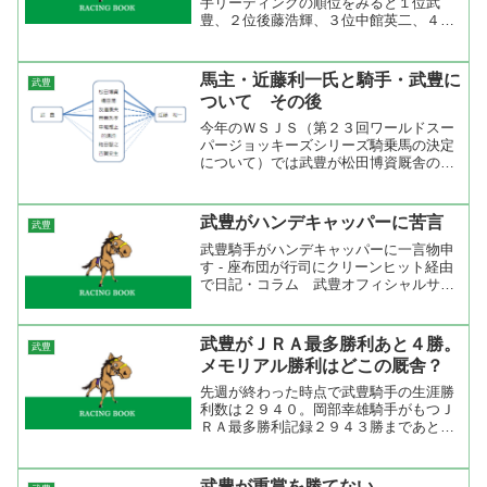
手リーディングの順位をみると１位武
豊、２位後藤浩輝、３位中館英二、４位
岩田康誠、５位横山典弘となって関東の
騎手ががんばっている。リーディングは
武豊だが２位後藤浩輝との差は２勝。昨
馬主・近藤利一氏と騎手・武豊に
武豊
年は年明けが騎乗停止で３週...
ついて その後
今年のＷＳＪＳ（第２３回ワールドスー
パージョッキーズシリーズ騎乗馬の決定
について）では武豊が松田博資厩舎のア
ドマイヤミリオンに騎乗することが決ま
った。藤田伸二騎手のブログには馬主・
近藤利一氏と騎手・武豊が握手をしてい
武豊がハンデキャッパーに苦言
武豊
る写真が掲載されていた（...
武豊騎手がハンデキャッパーに一言物申
す - 座布団が行司にクリーンヒット経由
で日記・コラム 武豊オフィシャルサイ
ト：@niftyを読むと武豊が中山牝馬Ｓの
ニシノマナムスメのハンディについてハ
ンデキャッパーに苦言を呈している。条
武豊がＪＲＡ最多勝利あと４勝。
武豊
件戦を勝った馬...
メモリアル勝利はどこの厩舎？
先週が終わった時点で武豊騎手の生涯勝
利数は２９４０。岡部幸雄騎手がもつＪ
ＲＡ最多勝利記録２９４３勝まであと３
つまで迫った。武豊にとってもメモリア
ルだが、その時の勝ち馬を管理する調教
師にとってもメモリアルになるだろう。
武豊が重賞を勝てない