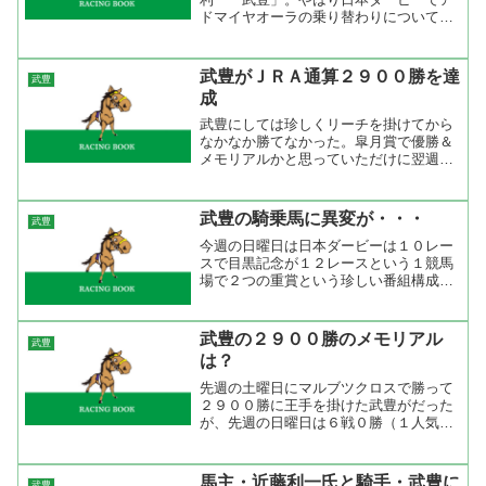
ドマイヤオーラの乗り替わりについて気
になる人が多いのだろう。その事情につ
いては各メディアや個人ブログなどで憶
測なされているが、実際のところはわか
武豊がＪＲＡ通算２９００勝を達
武豊
らない（関わっている人は...
成
武豊にしては珍しくリーチを掛けてから
なかなか勝てなかった。皐月賞で優勝＆
メモリアルかと思っていただけに翌週の
午前中のレースで決まった時にはちょっ
と拍子抜け。今年は騎乗停止から始まっ
てなかなか調子が上がらないようだ。１
武豊の騎乗馬に異変が・・・
武豊
日５勝とか６勝とかの固め...
今週の日曜日は日本ダービーは１０レー
スで目黒記念が１２レースという１競馬
場で２つの重賞という珍しい番組構成。
目黒記念はどんな馬が出ているかと見て
いたらシルクネクサスに武豊が騎乗？シ
ルクネクサスの戦歴をみると武豊は騎乗
武豊の２９００勝のメモリアル
武豊
したことがないので今回が...
は？
先週の土曜日にマルブツクロスで勝って
２９００勝に王手を掛けた武豊がだった
が、先週の日曜日は６戦０勝（１人気３
回）、昨日は８戦０勝（１人気４回）と
１４連敗中で日曜日に突入。今更、プレ
ッシャーを感じる人ではないだろうしそ
馬主・近藤利一氏と騎手・武豊に
武豊