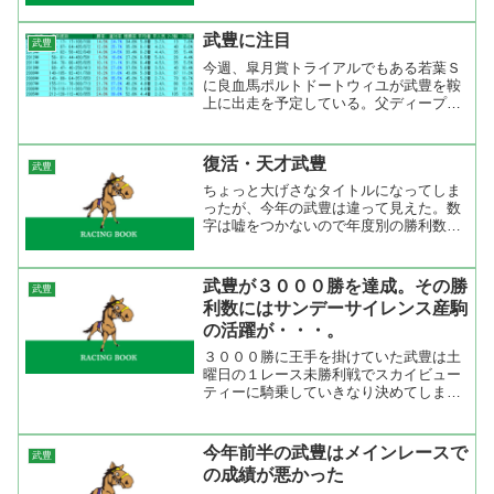
た。多分、これから２００勝、３００勝
と武豊のもつ最速達成記録を塗り替える
武豊に注目
武豊
可能性を持っているが、内...
今週、皐月賞トライアルでもある若葉Ｓ
に良血馬ポルトドートウィユが武豊を鞍
上に出走を予定している。父ディープイ
ンパクト、母ポルトフィーノ、母父クロ
フネ、母母エアグルーヴといずれも武豊
が手綱を取っている。血統を見れば分か
復活・天才武豊
武豊
るとおり社台系のゆかりの...
ちょっと大げさなタイトルになってしま
ったが、今年の武豊は違って見えた。数
字は嘘をつかないので年度別の勝利数を
挙げてみると、怪我をする前の2009年は
140勝、怪我をした年の2010年は69勝、
翌2011年は怪我はなかったが低迷して64
武豊が３０００勝を達成。その勝
武豊
勝、そ...
利数にはサンデーサイレンス産駒
の活躍が・・・。
３０００勝に王手を掛けていた武豊は土
曜日の１レース未勝利戦でスカイビュー
ティーに騎乗していきなり決めてしまっ
た。岡部幸雄騎手のもつ２９４３勝を越
えてからはどこまで記録を伸ばすかだ
け。彼の年齢であれば４０００勝も夢で
今年前半の武豊はメインレースで
武豊
はないから、３０００勝達成...
の成績が悪かった