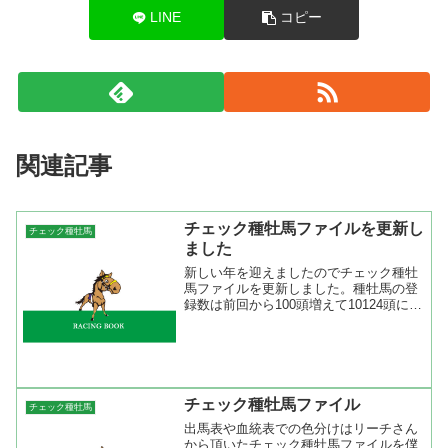
LINE
コピー
関連記事
チェック種牡馬ファイルを更新し
チェック種牡馬
ました
新しい年を迎えましたのでチェック種牡
馬ファイルを更新しました。種牡馬の登
録数は前回から100頭増えて10124頭にな
ります。１～２歳馬の種牡馬も登録しま
したのでしばらくは更新しなくても済む
かと(^^ゞ ジャパンカップなど海外から
参戦してきた...
チェック種牡馬ファイル
チェック種牡馬
出馬表や血統表での色分けはリーチさん
から頂いたチェック種牡馬ファイルを僕