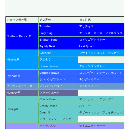
チェック種牡馬
第２世代
第３世代
Topsider
アサティス
Fairy King
エリシオ、オース、ファルブラヴ
Northern Dancer系
El Gran Senor
ロドリゴデトリアーノ
Try My Best
Last Tycoon
Caerleon
フサイチコンコルド、テンビー
Nijinsky系
ラムタラ
Green Dancer
エイシンプレストン
Dancing Brave
コマンダーインチーフ、ホワイトマズ
Lyphard系
ダンシングブレーヴ
キングヘイロー
ノーザンテースト系
アンバーシヤダイ
メジロライアン
Nureyev系
ブラックホーク
Chief’s Crown
アラムシャー、グランデラ
Green Desert
バチアー
Danzig系
Danehill
デザートキング、フサイチソニック
アジュディケーティング
オペラハウス
テイエムオペラオー