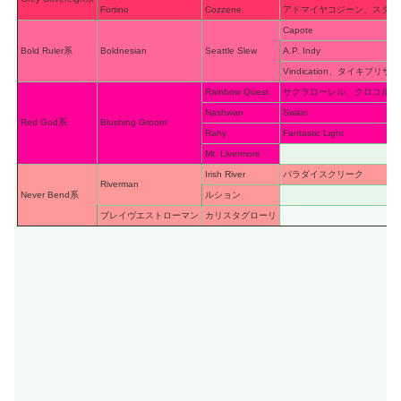
Fortino
Cozzene
アドマイヤコジーン、スター
Capote
Bold Ruler系
Boldnesian
Seattle Slew
A.P. Indy
Vindication、タイキブリザ
Rainbow Quest
サクラローレル、クロコルー
Nashwan
Swain
Red God系
Blushing Groom
Rahy
Fantastic Light
Mt. Livermore
Irish River
パラダイスクリーク
Riverman
Never Bend系
ルション
ブレイヴエストローマン
カリスタグローリ