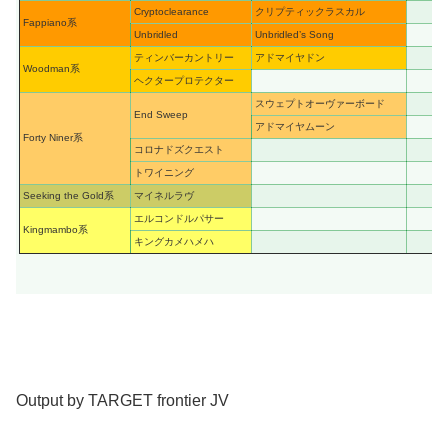
Cryptoclearance
クリプティックラスカル
Fappiano系
Unbridled
Unbridled’s Song
ティンバーカントリー
アドマイヤドン
Woodman系
ヘクタープロテクター
スウェプトオーヴァーボード
End Sweep
アドマイヤムーン
Forty Niner系
コロナドズクエスト
トワイニング
Seeking the Gold系
マイネルラヴ
エルコンドルパサー
Kingmambo系
キングカメハメハ
Output by TARGET frontier JV