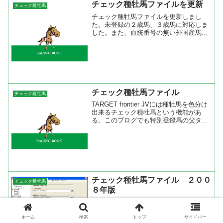
チェック種牡馬ファイルを更新
チェック種牡馬
チェック種牡馬ファイルを更新しまし
た。未登録の２歳馬、３歳馬に対応しま
した。また、血統番号の無い外国産馬
（招待馬など）にも対応しました。チェ
ック種牡馬の色分け見本チェック種牡馬
ファイルのダウンロードページ
チェック種牡馬ファイル
チェック種牡馬
TARGET frontier JVには種牡馬を色分け
出来るチェック種牡馬という機能があ
る。このブログでも特別登録馬の父タイ
プ名、父名、母父タイプ名などが色分け
されているが、全てチェック種牡馬で系
統別に色分けして（色分け作業は自分自
身で行う...
チェック種牡馬ファイル ２００
チェック種牡馬
８年版
チェック種牡馬ファイルを更新しまし
た。（９９色）対応版 （Ver5.60～）未
登録の２歳馬、３歳馬に対応しました。
ホーム
検索
トップ
サイドバー