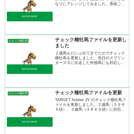
なりにアレンジしてみました。系統ごと
に分かりやすくTurn-to系ならグリーン系
で、Northern Dancer系ならブルー系でま
とめてみました。
チェック種牡馬ファイルを更新し
チェック種牡馬
ました
２歳馬もだいぶ出てきてたのでチェック
種牡馬を更新しました。先日のスプリン
ターズＳに出走した外国馬にも対応して
あります。最新版のデータは 【ダウンロ
ードデータ】 チェック種牡馬、チェッ
ク騎手にありますのでご自由にどうぞ。
以下にスプリンターズＳ...
チェック種牡馬ファイルを更新
チェック種牡馬
TARGET frontier JV のチェック種牡馬フ
ァイルを更新しました。２歳馬（３９６
９頭）、３歳馬（４８６９頭）に対応し
ました。また、来日外国馬については
父・母父（血統番号が無し）のみの登録
ですが対応しました。チェック種牡馬の
色分け...