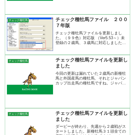
フォルダ内に「CheckKetto.LST」という
ファイル名で...
チェック種牡馬ファイル ２００
チェック種牡馬
７年版
チェック種牡馬ファイルを更新しまし
た。（９９色）対応版 （Ver5.53～）未
登録の２歳馬、３歳馬に対応しました。
招待レースになどに出走の外国馬にも対
応。 ２６色版からの変更点 （ チェッ
ク種牡馬ファイル） ・Deputy
チェック種牡馬ファイルを更新し
チェック種牡馬
Minister...
ました
今回の更新は漏れていた２歳馬の新種牡
馬と外国産馬の種牡馬、それとジャパン
カップ出走馬の種牡馬ですね。ジャパン
カップに出走した馬は種牡馬データ（コ
ード）がないので５代系統図は見られま
せんが、種牡馬と母父の色分けは出来る
ので登録してあります。最...
チェック種牡馬ファイルを更新し
チェック種牡馬
ました
ダービーが終わり、先週から２歳戦がス
タートしました。新種牡馬３１頭全ての