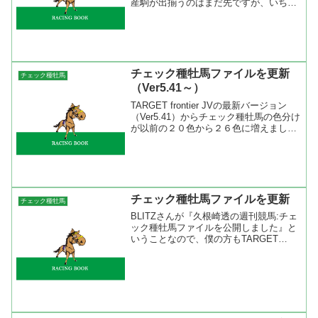
産駒が出揃うのはまだ先ですが、いちお
うチェック種牡馬登録はしました。ま
た、先週の安田記念の香港馬、昨年のジ
ャパンカップに出走した外国馬などの種
牡馬も登録しました。外国馬...
チェック種牡馬ファイルを更新
チェック種牡馬
（Ver5.41～）
TARGET frontier JVの最新バージョン
（Ver5.41）からチェック種牡馬の色分け
が以前の２０色から２６色に増えまし
た。それにともないチェック種牡馬ファ
イルも更新しました。種牡馬を２６タイ
プにわけられるのでNorthern D...
チェック種牡馬ファイルを更新
チェック種牡馬
BLITZさんが『久根崎透の週刊競馬:チェ
ック種牡馬ファイルを公開しました』と
いうことなので、僕の方もTARGET
frontier JV のチェック種牡馬ファイルを
更新しました。種牡馬９５３４頭をチェ
ック種牡馬に登録してあります。ほとん
ど...