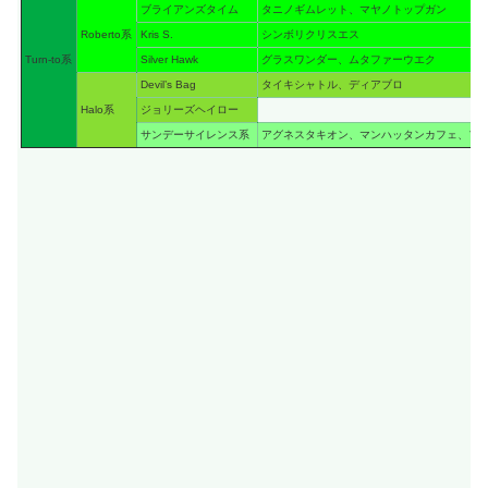
ブライアンズタイム
タニノギムレット、マヤノトップガン
Roberto系
Kris S.
シンボリクリスエス
Turn-to系
Silver Hawk
グラスワンダー、ムタファーウエク
Devil’s Bag
タイキシャトル、ディアブロ
Halo系
ジョリーズヘイロー
サンデーサイレンス系
アグネスタキオン、マンハッタンカフェ、フ