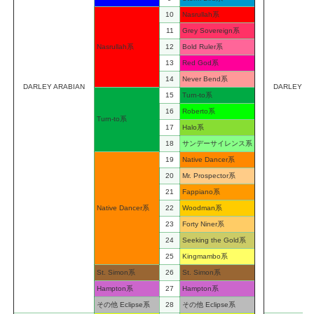
10
Nasrullah系
11
Grey Sovereign系
Nasrullah系
12
Bold Ruler系
13
Red God系
14
Never Bend系
DARLEY ARABIAN
DARLEY AR
15
Turn-to系
16
Roberto系
Turn-to系
17
Halo系
18
サンデーサイレンス系
19
Native Dancer系
20
Mr. Prospector系
21
Fappiano系
Native Dancer系
22
Woodman系
23
Forty Niner系
24
Seeking the Gold系
25
Kingmambo系
St. Simon系
26
St. Simon系
Hampton系
27
Hampton系
その他 Eclipse系
28
その他 Eclipse系