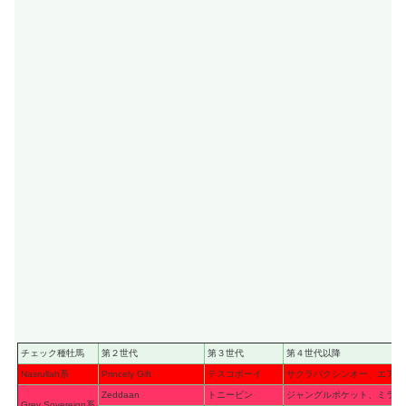
チェック種牡馬
第２世代
第３世代
第４世代以降
Nasrullah系
Princely Gift
テスコボーイ
サクラバクシンオー、エアジ
Zeddaan
トニービン
ジャングルポケット、ミラク
Grey Sovereign系