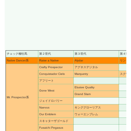
チェック種牡馬
第２世代
第３世代
第４世
Native Dancer系
Raise a Native
Alydar
リンド
Crafty Prospector
アグネスデジタル
Conquistador Cielo
Marquetry
スクワ
アフリート
Elusive Quality
Gone West
Grand Slam
Mr. Prospector系
ジェイドロバリー
Naevus
キンググローリアス
Our Emblem
ウォーエンブレム
スキャターザゴールド
Fusaichi Pegasus