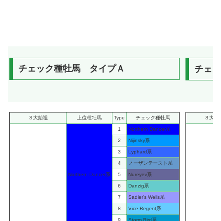
チェック種牡馬 タイプＡ
チェッ
３大始祖
上位種牡馬
Type
チェック種牡馬
３大始
1
Northern Dancer系
2
Nijinsky系
3
Lyphard系
4
ノーザンテースト系
Northern Dancer系
5
Nureyev系
6
Danzig系
7
Sadler’s Wells系
8
Vice Regent系
9
Storm Bird系