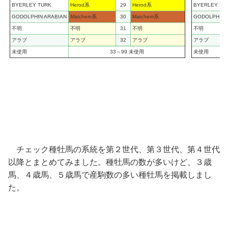
BYERLEY TURK
Herod系
29
Herod系
BYERLEY TU
GODOLPHIN ARABIAN
Matchem系
30
Matchem系
GODOLPHIN 
不明
不明
31
不明
不明
アラブ
アラブ
32
アラブ
アラブ
未使用
33～99 未使用
未使用
チェック種牡馬の系統を第２世代、第３世代、第４世代
以降とまとめてみました。種牡馬の数が多いけど、３歳
馬、４歳馬、５歳馬で産駒数の多い種牡馬を掲載しまし
た。