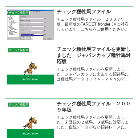
チェック種牡馬ファイル
チェック種牡馬
チェック種牡馬ファイル ２００７年
版 最新版のTARGET frontier JVに対応
しています。こちらをご使用ください。
チェック種牡馬ファイルを更新しまし
た。（２６色）対応版未登録の２歳馬、
３歳馬に対応しました。招待レースにな
どに出走の...
チェック種牡馬ファイルを更新し
チェック種牡馬
ました ジャパンカップ種牡馬対
応版
チェック種牡馬ファイルを更新しまし
た。ジャパンカップに出走する招待馬に
は種牡馬データ（ＪＲＡ－ＶＡＮのデー
タ）がないですが、ＴＡＲＧＥＴでは種
牡馬名だけは表示できます。で、表示さ
れた種牡馬もチェック種牡馬に登録でき
ます。僕は過去に遡って全て...
チェック種牡馬ファイル ２００
チェック種牡馬
９年版
チェック種牡馬ファイルを更新しまし
た。未登録の２歳馬、３歳馬に対応しま
した。血統データがない招待レースに出
走した外国馬にも対応。登録数９８３０
頭チェック種牡馬ファイルはプログラム