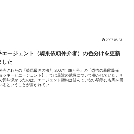
2007.08.23
手エージェント（騎乗依頼仲介者）の色分けを更新
ました
発売されたの『競馬最強の法則 2007年 09月号』の「恐怖の暴露爆弾
ョッキーとエージェント】」では最近の武豊について書かれていた。そ
で興味深かったのは、エージェント契約は結んでいない騎手にも馬を回
いるということが書かれてい...