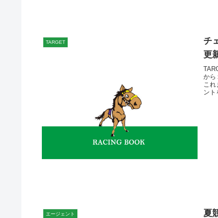
チ
TARGET
更
TA
から
これ
ント
夏
エージェント