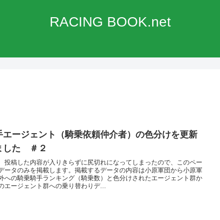
RACING BOOK.net
手エージェント（騎乗依頼仲介者）の色分けを更新
ました ＃２
、投稿した内容が入りきらずに尻切れになってしまったので、このペー
データのみを掲載します。掲載するデータの内容は小原軍団から小原軍
外への騎乗騎手ランキング（騎乗数）と色分けされたエージェント群か
のエージェント群への乗り替わりデ...