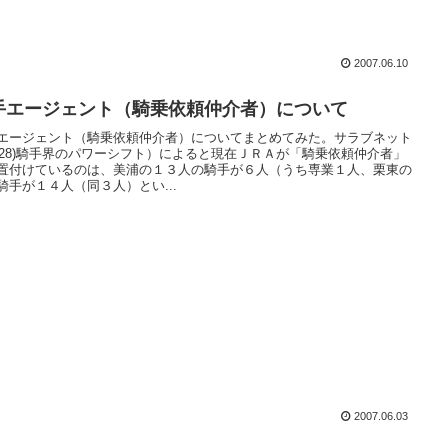
2007.06.10
手エージェント（騎乗依頼仲介者）について
エージェント（騎乗依頼仲介者）についてまとめてみた。サラブネット
5/28)騎手界のパワーシフト）によると現在ＪＲＡが「騎乗依頼仲介者」
置付けているのは、美浦の１３人の騎手が６人（うち専業１人、栗東の
騎手が１４人（同３人）とい...
2007.06.03