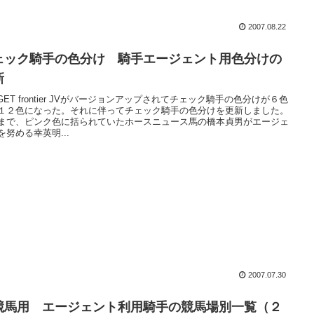
2007.08.22
ェック騎手の色分け 騎手エージェント用色分けの
新
RGET frontier JVがバージョンアップされてチェック騎手の色分けが６色
１２色になった。それに伴ってチェック騎手の色分けを更新しました。
まで、ピンク色に括られていたホースニュース馬の橋本貞男がエージェ
を努める幸英明...
2007.07.30
競馬用 エージェント利用騎手の競馬場別一覧（２