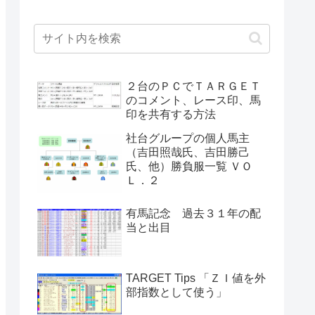
２台のＰＣでＴＡＲＧＥＴ
のコメント、レース印、馬
印を共有する方法
社台グループの個人馬主
（吉田照哉氏、吉田勝己
氏、他）勝負服一覧 ＶＯ
Ｌ．２
有馬記念 過去３１年の配
当と出目
TARGET Tips 「ＺＩ値を外
部指数として使う」