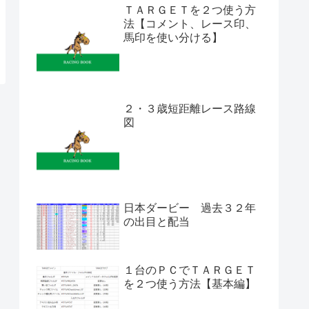
ＴＡＲＧＥＴを２つ使う方
法【コメント、レース印、
馬印を使い分ける】
２・３歳短距離レース路線
図
日本ダービー 過去３２年
の出目と配当
１台のＰＣでＴＡＲＧＥＴ
を２つ使う方法【基本編】