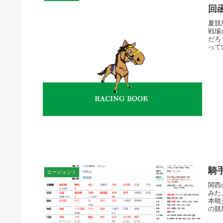
回
夏競
戦場
だろ
って
騎
エージェント
関西
みた
本晴
の競