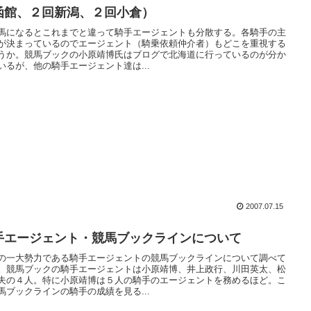
函館、２回新潟、２回小倉）
馬になるとこれまでと違って騎手エージェントも分散する。各騎手の主
が決まっているのでエージェント（騎乗依頼仲介者）もどこを重視する
うか。競馬ブックの小原靖博氏はブログで北海道に行っているのが分か
いるが、他の騎手エージェント達は...
2007.07.15
手エージェント・競馬ブックラインについて
の一大勢力である騎手エージェントの競馬ブックラインについて調べて
。競馬ブックの騎手エージェントは小原靖博、井上政行、川田英太、松
夫の４人。特に小原靖博は５人の騎手のエージェントを務めるほど。こ
馬ブックラインの騎手の成績を見る...