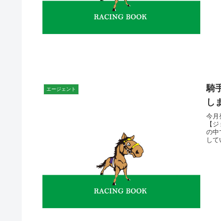
騎
エージェント
し
今月
【ジ
の中
して