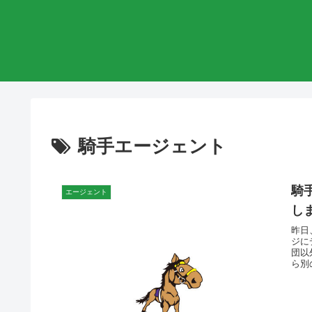
騎手エージェント
騎
エージェント
し
昨日
ジに
団以
ら別