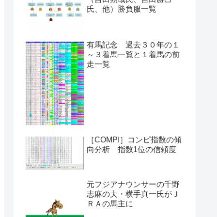
氏、他）勝負服一覧
有馬記念 過去３０年の１
～３着馬一覧と１着馬の前
走一覧
［COMPI］コンピ指数の傾
向分析 指数1位の信頼度
元フジアナウンサーの千野
志麻の夫・横手真一氏がＪ
ＲＡの馬主に