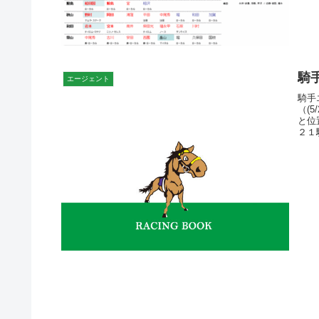
騎
エージェント
騎手
（(
と位
２１