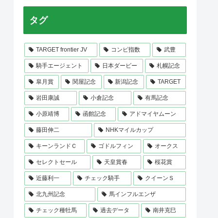
タグ
TARGET frontier JV
コンピ指数
武豊
騎手エージェント
日本ダービー
札幌記念
皐月賞
関屋記念
新潟記念
TARGET
岩田康誠
小倉記念
有馬記念
小原靖博
函館記念
アドマイヤムーン
藤田伸二
NHKマイルカップ
キーンランドＣ
ゴドルフィン
オークス
セレクトセール
天皇賞春
桜花賞
近藤利一
チェック騎手
クイーンＳ
北九州記念
馬インフルエンザ
チェック種牡馬
過去データ
南井克巳